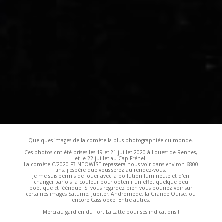
Quelques images de la comète la plus photographiée du monde.
Ces photos ont été prises les 19 et 21 juillet 2020 à l'ouest de Rennes,
et le 22 juillet au Cap Fréhel.
La comète C/2020 F3 NEOWISE repassera nous voir dans environ 6800
ans, j'espère que vous serez au rendez-vous.
Je me suis permis de jouer avec la pollution lumineuse et d'en
changer parfois la couleur pour obtenir un effet quelque peu
poétique et féérique. Si vous regardez bien vous pourrez voir sur
certaines images Saturne, Jupiter, Andromède, la Grande Ourse, ou
encore Cassiopée. Entre autres.
Merci au gardien du Fort La Latte pour ses indications !