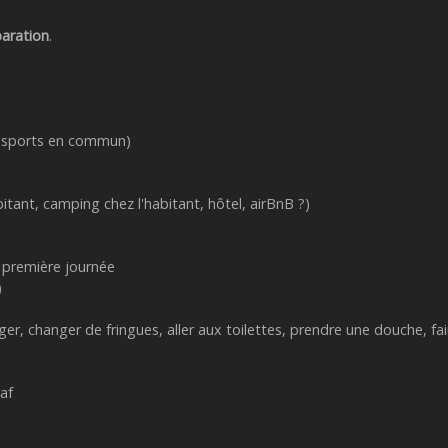
aration
.
ransports en commun)
itant, camping chez l'habitant, hôtel, airBnB ?)
a première journée
)
, changer de fringues, aller aux toilettes, prendre une douche, fair
af