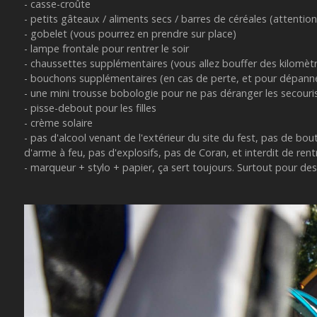
- casse-croûte
- petits gâteaux / aliments secs / barres de céréales (attentio
- gobelet (vous pourrez en prendre sur place)
- lampe frontale pour rentrer le soir
- chaussettes supplémentaires (vous allez bouffer des kilomèt
- bouchons supplémentaires (en cas de perte, et pour dépanner l
- une mini trousse bobologie pour ne pas déranger les secou
- pisse-debout pour les filles
- crème solaire
- pas d'alcool venant de l'extérieur du site du fest, pas de b
d'arme à feu, pas d'explosifs, pas de Coran, et interdit de ren
- marqueur + stylo + papier, ça sert toujours. Surtout pour dess