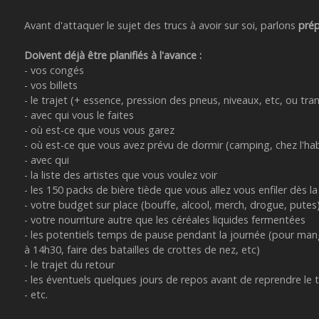
Avant d'attaquer le sujet des trucs à avoir sur soi, parlons
prép
Doivent déjà être planifiés à l'avance :
- vos congés
- vos billets
- le trajet (+ essence, pression des pneus, niveaux, etc, ou t
- avec qui vous le faites
- où est-ce que vous vous garez
- où est-ce que vous avez prévu de dormir (camping, chez l'hab
- avec qui
- la liste des artistes que vous voulez voir
- les 150 packs de bière tiède que vous allez vous enfiler dès l
- votre budget sur place (bouffe, alcool, merch, drogue, putes
- votre nourriture autre que les céréales liquides fermentées
- les potentiels temps de pause pendant la journée (pour manger
à 14h30, faire des batailles de crottes de nez, etc)
- le trajet du retour
- les éventuels quelques jours de repos avant de reprendre le t
- etc.