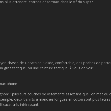
ns plus attendre, entrons désormais dans le vif du sujet :
ayon chasse de Decathlon. Solide, confortable, des poches de partou
n gilet tactique, ou une ceinture tactique. À vous de voir.)
 smartphone
'oignon" : plusieurs couches de vêtements assez fins que l'on met ou q
 exemple, deux t-shirts à manches longues en coton sont plus faciles
fficace, très intéressant.